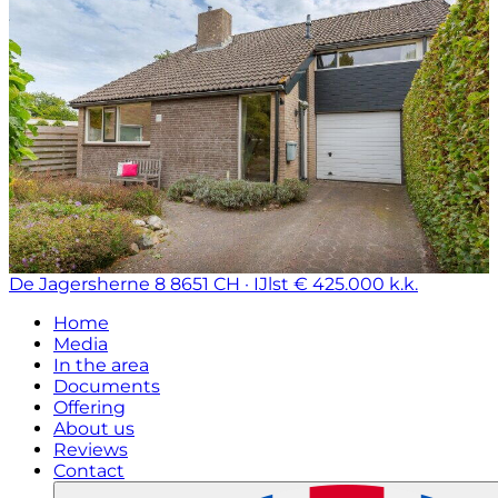
De Jagersherne 8
8651 CH · IJlst
€ 425.000 k.k.
Home
Media
In the area
Documents
Offering
About us
Reviews
Contact