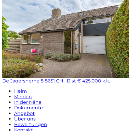
De Jagersherne 8
8651 CH · IJlst
€ 425.000 k.k.
Heim
Medien
In der Nähe
Dokumente
Angebot
Über uns
Bewertungen
Kontakt