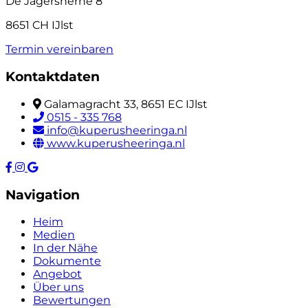
De Jagersherne 8
8651 CH IJlst
Termin vereinbaren
Kontaktdaten
Galamagracht 33, 8651 EC IJlst
0515 - 335 768
info@kuperusheeringa.nl
www.kuperusheeringa.nl
Navigation
Heim
Medien
In der Nähe
Dokumente
Angebot
Über uns
Bewertungen