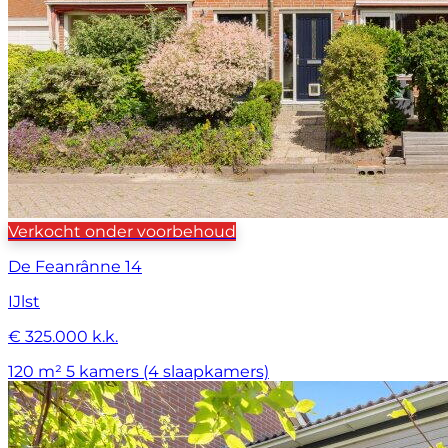
Verkocht onder voorbehoud
De Feanrânne 14
IJlst
€ 325.000 k.k.
120 m²
5 kamers (4 slaapkamers)