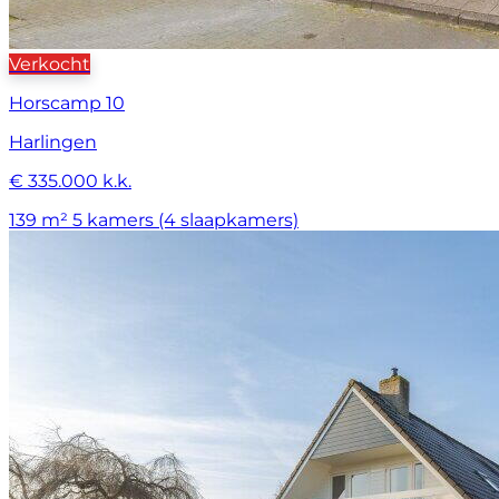
Verkocht
Horscamp 10
Harlingen
€ 335.000 k.k.
139 m²
5 kamers (4 slaapkamers)