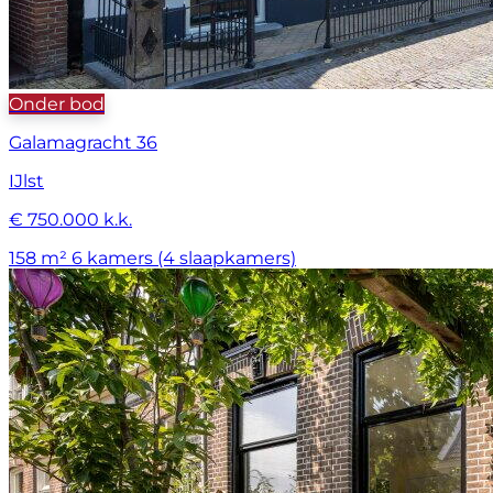
Onder bod
Galamagracht 36
IJlst
€ 750.000 k.k.
158 m²
6 kamers (4 slaapkamers)