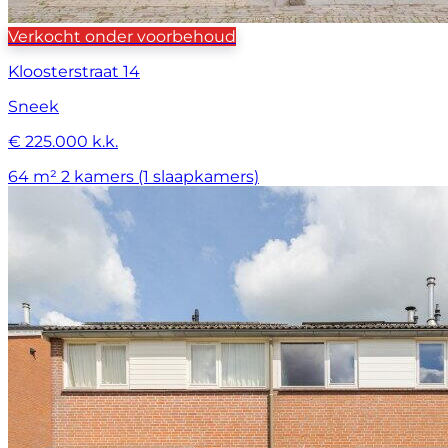
Verkocht onder voorbehoud
Kloosterstraat 14
Sneek
€ 225.000 k.k.
64 m²
2 kamers (1 slaapkamers)