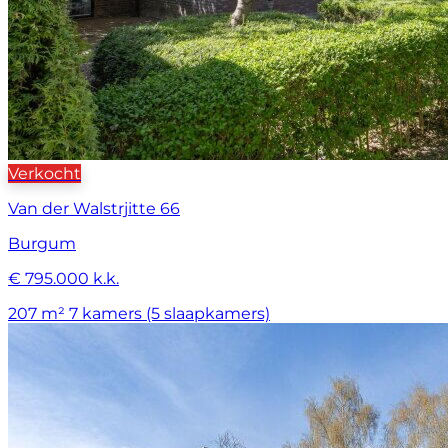
Verkocht
Van der Walstrjitte 66
Burgum
€ 795.000 k.k.
207 m²
7 kamers (5 slaapkamers)