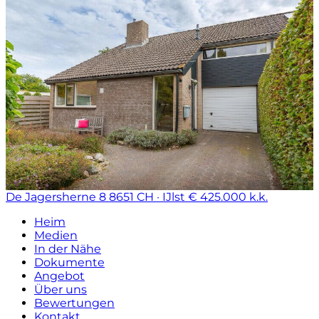
De Jagersherne 8
8651 CH · IJlst
€ 425.000 k.k.
Heim
Medien
In der Nähe
Dokumente
Angebot
Über uns
Bewertungen
Kontakt