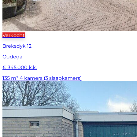
Verkocht
Breksdyk 12
Oudega
€ 345.000 k.k.
135 m²
4 kamers (3 slaapkamers)