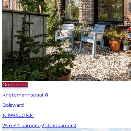
Onder bod
Knetemannstraat 8
Bolsward
€ 199.500 k.k.
75 m²
4 kamers (2 slaapkamers)