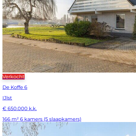
Verkocht
De Koffe 6
IJlst
€ 650.000 k.k.
166 m²
6 kamers (5 slaapkamers)