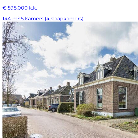
€ 598.000 k.k.
144 m²
5 kamers (4 slaapkamers)