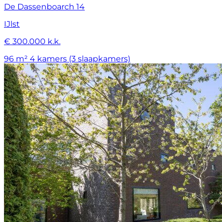
De Dassenboarch 14
IJlst
€ 300.000 k.k.
96 m²
4 kamers (3 slaapkamers)