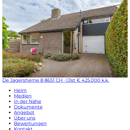
De Jagersherne 8
8651 CH · IJlst
€ 425.000 k.k.
Heim
Medien
In der Nähe
Dokumente
Angebot
Über uns
Bewertungen
Kontakt