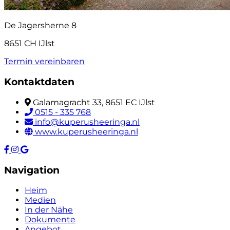
De Jagersherne 8
8651 CH IJlst
Termin vereinbaren
Kontaktdaten
Galamagracht 33, 8651 EC IJlst
0515 - 335 768
info@kuperusheeringa.nl
www.kuperusheeringa.nl
Navigation
Heim
Medien
In der Nähe
Dokumente
Angebot